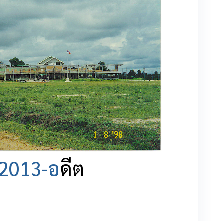
2013-อ
ดีต