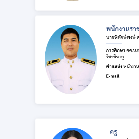
พนักงานรา
นายพิทักษ์พงษ์ ศ
การศึกษา
ศศ.บ.ก
วิชาชีพครู
ตำแหน่ง
พนักงาน
E-mail
ครู