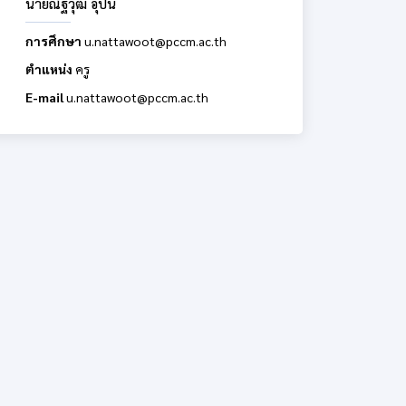
นายณัฐวุฒิ อุปนิ
การศึกษา
u.nattawoot@pccm.ac.th
ตำแหน่ง
ครู
E-mail
u.nattawoot@pccm.ac.th