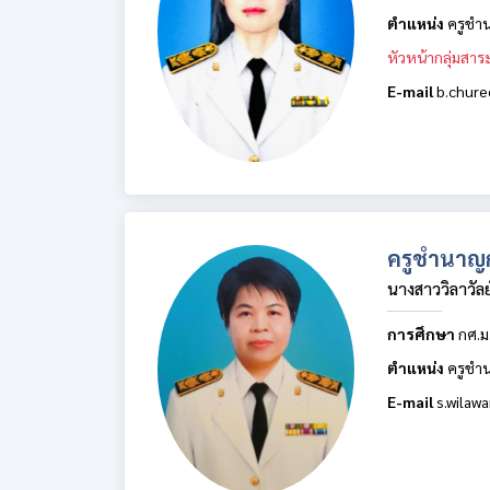
ตำแหน่ง
ครูชำ
หัวหน้ากลุ่มสาร
E-mail
b.chur
ครูชำนาญ
นางสาววิลาวัลย
การศึกษา
กศ.ม
ตำแหน่ง
ครูชำ
E-mail
s.wilaw