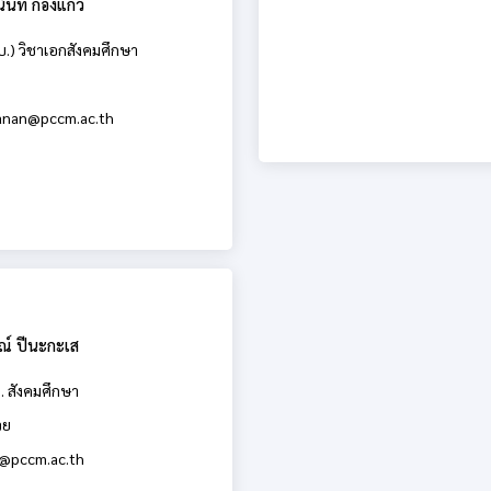
นท์ กองแก้ว
บ.) วิชาเอกสังคมศึกษา
anan@pccm.ac.th
ณ์ ปีนะกะเส
. สังคมศึกษา
่วย
ak@pccm.ac.th