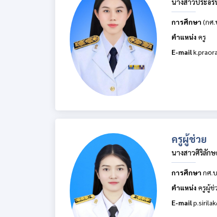
นางสาวประอรนั
การศึกษา
(กศ.
ตำแหน่ง
ครู
E-mail
k.praor
ครูผู้ช่วย
นางสาวศิริลักษ
การศึกษา
กศ.บ
ตำแหน่ง
ครูผู้ช
E-mail
p.siril