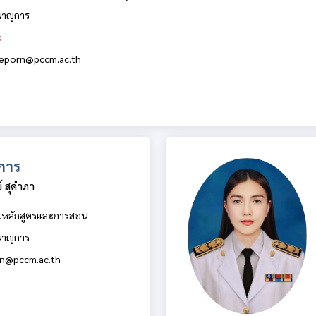
นาญการ
ะ
eeporn@pccm.ac.th
การ
์ สุคำภา
.หลักสูตรและการสอน
นาญการ
an@pccm.ac.th