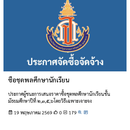
ซื้อชุดพลศึกษานักเรียน
ประกาศผู้ชนะการเสนอราคาซื้อชุดพลศึกษานักเรียนชั้น
มัธยมศึกษาปีที่ ๒,๓,๕,๖โดยวิธีเฉพาะเจาะจง
19 พฤษภาคม 2569
0
179