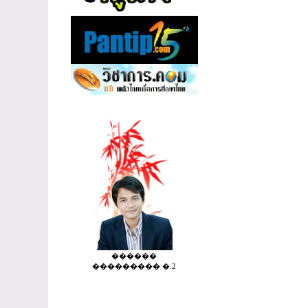
������
��������� �.2