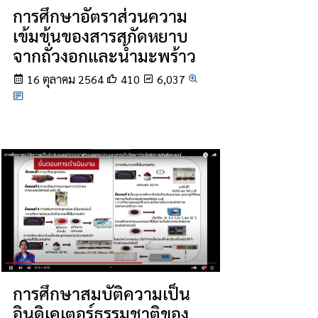
การศึกษาอัตราส่วนความ
เข้มข้นของสารสกัดหยาบ
จากถั่วงอกและน้ำมะพร้าว
16 ตุลาคม 2564
410
6,037
การศึกษาสมบัติความเป็น
อินดิเคเตอร์ธรรมชาติของ