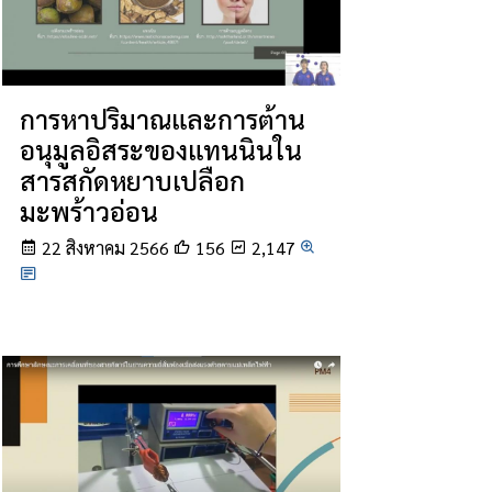
การหาปริมาณและการต้าน
อนุมูลอิสระของแทนนินใน
สารสกัดหยาบเปลือก
มะพร้าวอ่อน
22 สิงหาคม 2566
156
2,147