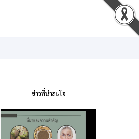
น
ดาวน์โหลด
ติดต่อเรา
เข้าสู่ระบบ
ข่าวที่น่าสนใจ