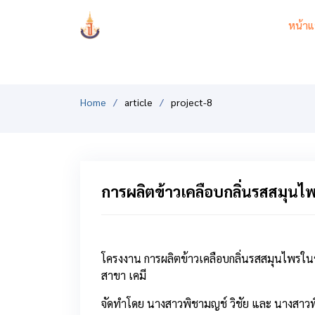
PCSHSM
หน้าแ
Home
article
project-8
การผลิตข้าวเคลือบกลิ่นรสสมุนไ
โครงงาน การผลิตข้าวเคลือบกลิ่นรสสมุนไพรใน
สาขา เคมี
จัดทำโดย นางสาวพิชามญช์ วิชัย และ นางสาวพ