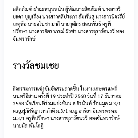
ผลิตภัณฑ์ ผำฉะหนุบหนับ ผู้พัฒนาผลิตภัณฑ์ นางสาววิ
ยะดา บุญเรือง นางสาวศศิประภา สัมพันธุ นางสาวนิจวรีย์
เกตุห้อ นายอโนชา มาลี นายวุฒิกร สอนพันธ์ ครูที่
ปรึกษา นางสาวอิสราภรณ์ ผิวขำ นางสาวจุรารัตนรวี ทอง
จันทรารักษ์
รางวัลชมเชย
กิจกรรมการแข่งขันจัดสวนถาดชื้น ในงานเกษตรแฟร์
นนทรีอีสาน ครั้งที่ 19 ประจำปี 2568 วันที่ 17 ธันวาคม
2568 นักเรียนที่ร่วมแข่งขันน.ส.จิรนันท์ รัตนมูล ม.3/1
ด.ญ.สุภัสรีญา ภาภักดี ม.3/1 ด.ญ.อารียา อินทรพรหม
ม.3/1 ครูที่ปรึกษา นางสาวจุรารัตนรวี ทองจันทรารักษ์
นายมัส พันโกฎิ