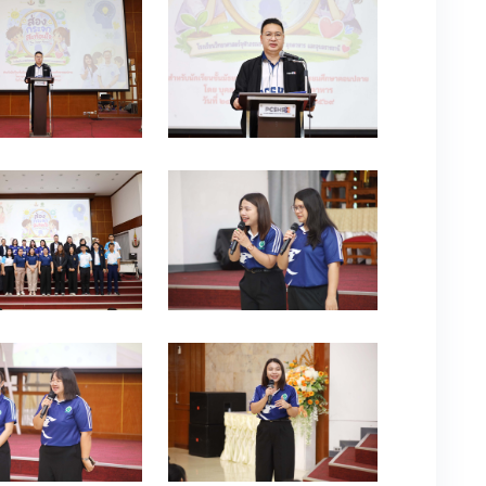
0
0
0