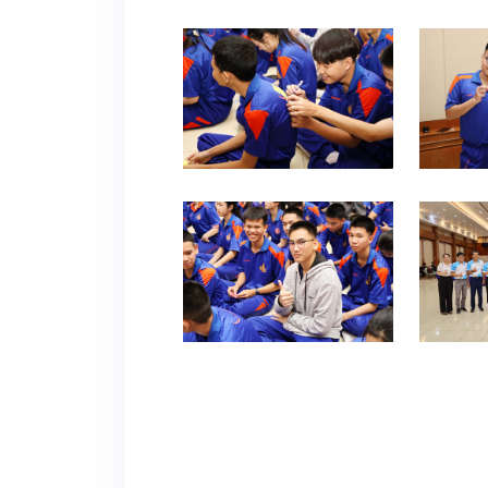
0
0
0
0