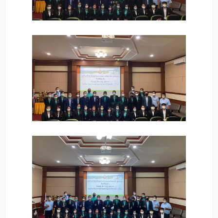
175
201
174