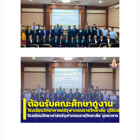
166
181