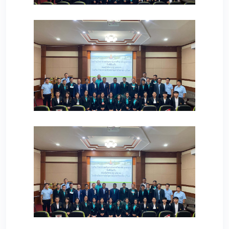
174
194