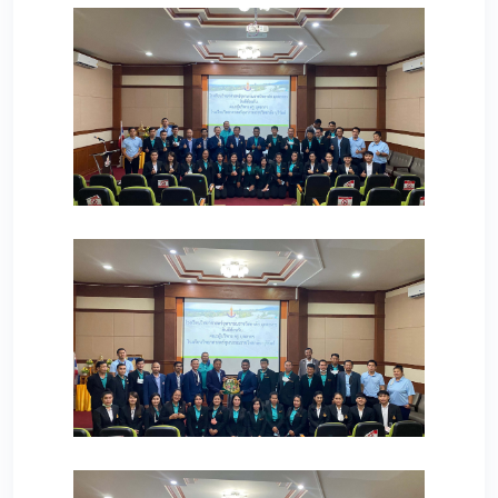
187
174