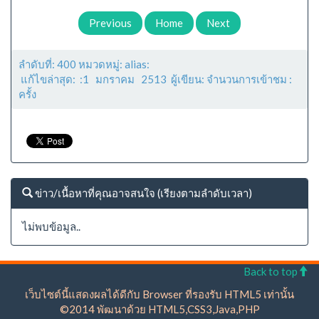
Previous
Home
Next
ลำดับที่: 400 หมวดหมู่: alias:
แก้ไขล่าสุด: :1 มกราคม 2513 ผู้เขียน: จำนวนการเข้าชม :
ครั้ง
ข่าว/เนื้อหาที่คุณอาจสนใจ (เรียงตามลำดับเวลา)
ไม่พบข้อมูล..
Back to top
เว็บไซต์นี้แสดงผลได้ดีกับ Browser ที่รองรับ HTML5 เท่านั้น
©2014 พัฒนาด้วย HTML5,CSS3,Java,PHP