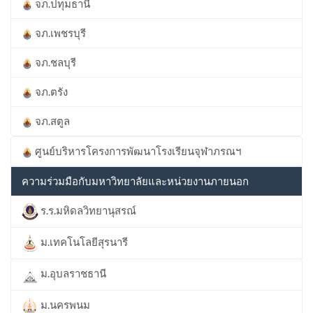
จภ.ปทุมธานี
จภ.เพชรบุรี
จภ.ชลบุรี
จภ.ตรัง
จภ.สตูล
ศูนย์บริหารโครงการพัฒนาโรงเรียนจุฬาภรณฯ
ความร่วมมือกับมหาวิทยาลัยและหน่วยงานภายนอก
ร.ร.มหิดลวิทยานุสรณ์
ม.เทคโนโลยีสุรนารี
ม.อุบลราชธานี
ม.นครพนม