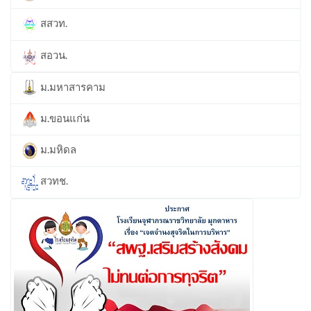
สสวท.
สอวน.
ม.มหาสารคาม
ม.ขอนแก่น
ม.มหิดล
สวทช.