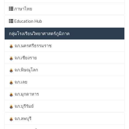
ภาษาไทย
Education Hub
กลุ่มโรงเรียนวิทยาศาสตร์ภูมิภาค
จภ.นครศรีธรรมราช
จภ.เชียงราย
จภ.พิษณุโลก
จภ.เลย
จภ.มุกดาหาร
จภ.บุรีรัมย์
จภ.ลพบุรี