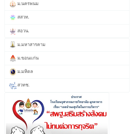
ม.นครพนม
สสวท.
สอวน.
ม.มหาสารคาม
ม.ขอนแก่น
ม.มหิดล
สวทช.