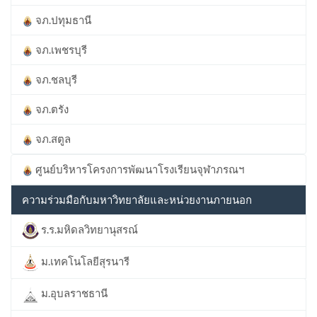
จภ.ปทุมธานี
จภ.เพชรบุรี
จภ.ชลบุรี
จภ.ตรัง
จภ.สตูล
ศูนย์บริหารโครงการพัฒนาโรงเรียนจุฬาภรณฯ
ความร่วมมือกับมหาวิทยาลัยและหน่วยงานภายนอก
ร.ร.มหิดลวิทยานุสรณ์
ม.เทคโนโลยีสุรนารี
ม.อุบลราชธานี