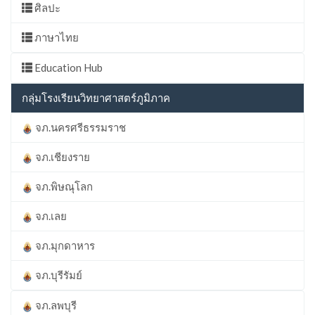
ศิลปะ
ภาษาไทย
Education Hub
กลุ่มโรงเรียนวิทยาศาสตร์ภูมิภาค
จภ.นครศรีธรรมราช
จภ.เชียงราย
จภ.พิษณุโลก
จภ.เลย
จภ.มุกดาหาร
จภ.บุรีรัมย์
จภ.ลพบุรี