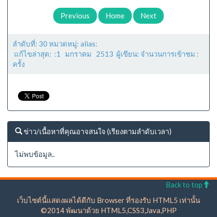
Previous
Home
Next
ลำดับที่: 30 หมวดหมู่: alias:
แก้ไขล่าสุด: :1 มกราคม 2513 ผู้เขียน: จำนวนการเข้าชม :
ครั้ง
ข่าว/เนื้อหาที่คุณอาจสนใจ (เรียงตามลำดับเวลา)
ไม่พบข้อมูล..
Back to top
เว็บไซต์นี้แสดงผลได้ดีกับ Browser ที่รองรับ HTML5 เท่านั้น
©2014 พัฒนาด้วย HTML5,CSS3,Java,PHP