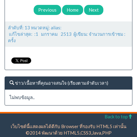
Previous
Home
Next
ลำดับที่: 13 หมวดหมู่: alias:
แก้ไขล่าสุด: :1 มกราคม 2513 ผู้เขียน: จำนวนการเข้าชม :
ครั้ง
ข่าว/เนื้อหาที่คุณอาจสนใจ (เรียงตามลำดับเวลา)
ไม่พบข้อมูล..
Back to top
เว็บไซต์นี้แสดงผลได้ดีกับ Browser ที่รองรับ HTML5 เท่านั้น
©2014 พัฒนาด้วย HTML5,CSS3,Java,PHP