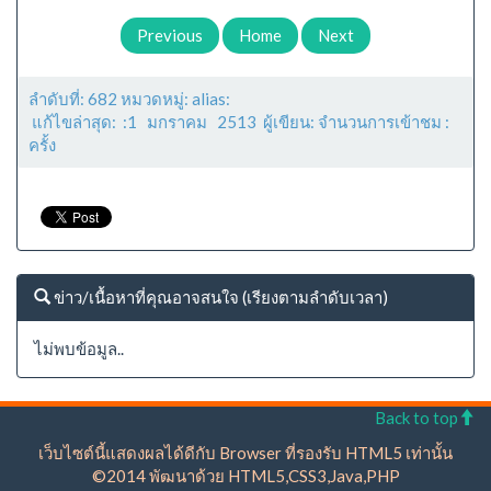
Previous
Home
Next
ลำดับที่: 682 หมวดหมู่: alias:
แก้ไขล่าสุด: :1 มกราคม 2513 ผู้เขียน: จำนวนการเข้าชม :
ครั้ง
ข่าว/เนื้อหาที่คุณอาจสนใจ (เรียงตามลำดับเวลา)
ไม่พบข้อมูล..
Back to top
เว็บไซต์นี้แสดงผลได้ดีกับ Browser ที่รองรับ HTML5 เท่านั้น
©2014 พัฒนาด้วย HTML5,CSS3,Java,PHP