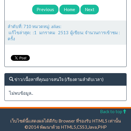
Previous
Home
Next
ลำดับที่: 710 หมวดหมู่: alias:
แก้ไขล่าสุด: :1 มกราคม 2513 ผู้เขียน: จำนวนการเข้าชม :
ครั้ง
ข่าว/เนื้อหาที่คุณอาจสนใจ (เรียงตามลำดับเวลา)
ไม่พบข้อมูล..
Back to top
เว็บไซต์นี้แสดงผลได้ดีกับ Browser ที่รองรับ HTML5 เท่านั้น
©2014 พัฒนาด้วย HTML5,CSS3,Java,PHP