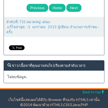
Previous
Home
Next
ลำดับที่: 731 หมวดหมู่: alias:
แก้ไขล่าสุด: :1 มกราคม 2513 ผู้เขียน: จำนวนการเข้าชม :
ครั้ง
ข่าว/เนื้อหาที่คุณอาจสนใจ (เรียงตามลำดับเวลา)
ไม่พบข้อมูล..
Back to top
เว็บไซต์นี้แสดงผลได้ดีกับ Browser ที่รองรับ HTML5 เท่านั้น
©2014 พัฒนาด้วย HTML5,CSS3,Java,PHP