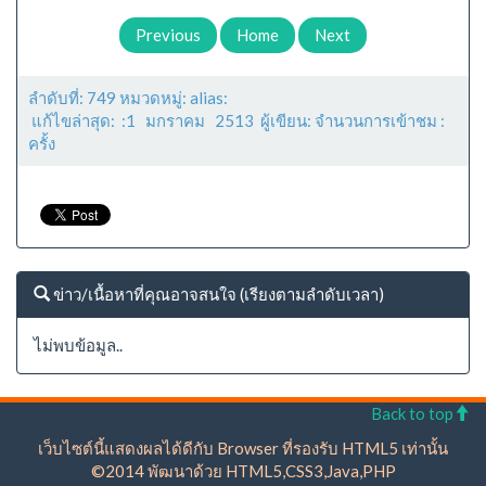
Previous
Home
Next
ลำดับที่: 749 หมวดหมู่: alias:
แก้ไขล่าสุด: :1 มกราคม 2513 ผู้เขียน: จำนวนการเข้าชม :
ครั้ง
ข่าว/เนื้อหาที่คุณอาจสนใจ (เรียงตามลำดับเวลา)
ไม่พบข้อมูล..
Back to top
เว็บไซต์นี้แสดงผลได้ดีกับ Browser ที่รองรับ HTML5 เท่านั้น
©2014 พัฒนาด้วย HTML5,CSS3,Java,PHP