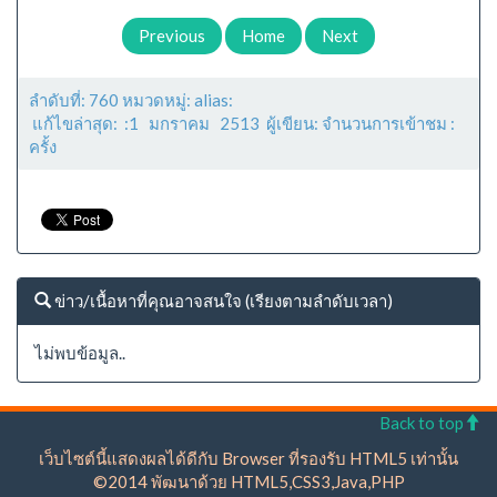
Previous
Home
Next
ลำดับที่: 760 หมวดหมู่: alias:
แก้ไขล่าสุด: :1 มกราคม 2513 ผู้เขียน: จำนวนการเข้าชม :
ครั้ง
ข่าว/เนื้อหาที่คุณอาจสนใจ (เรียงตามลำดับเวลา)
ไม่พบข้อมูล..
Back to top
เว็บไซต์นี้แสดงผลได้ดีกับ Browser ที่รองรับ HTML5 เท่านั้น
©2014 พัฒนาด้วย HTML5,CSS3,Java,PHP