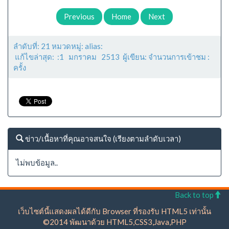
Previous
Home
Next
ลำดับที่: 21 หมวดหมู่: alias:
แก้ไขล่าสุด: :1 มกราคม 2513 ผู้เขียน: จำนวนการเข้าชม :
ครั้ง
ข่าว/เนื้อหาที่คุณอาจสนใจ (เรียงตามลำดับเวลา)
ไม่พบข้อมูล..
Back to top
เว็บไซต์นี้แสดงผลได้ดีกับ Browser ที่รองรับ HTML5 เท่านั้น
©2014 พัฒนาด้วย HTML5,CSS3,Java,PHP