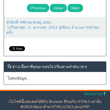
Previous
Home
Next
ลำดับที่: 448 หมวดหมู่: alias:
แก้ไขล่าสุด: :1 มกราคม 2513 ผู้เขียน: จำนวนการเข้าชม :
ครั้ง
ข่าว/เนื้อหาที่คุณอาจสนใจ (เรียงตามลำดับเวลา)
ไม่พบข้อมูล..
Back to top
เว็บไซต์นี้แสดงผลได้ดีกับ Browser ที่รองรับ HTML5 เท่านั้น
©2014 พัฒนาด้วย HTML5,CSS3,Java,PHP