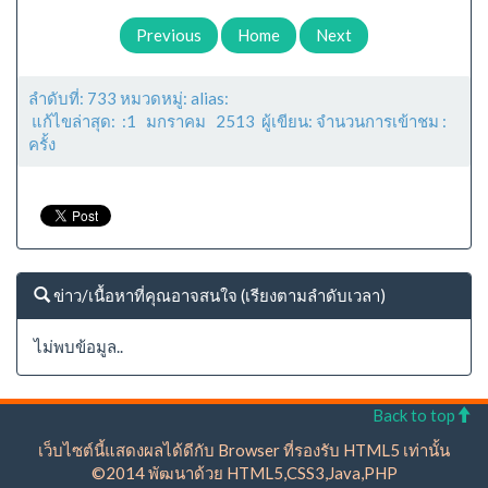
Previous
Home
Next
ลำดับที่: 733 หมวดหมู่: alias:
แก้ไขล่าสุด: :1 มกราคม 2513 ผู้เขียน: จำนวนการเข้าชม :
ครั้ง
ข่าว/เนื้อหาที่คุณอาจสนใจ (เรียงตามลำดับเวลา)
ไม่พบข้อมูล..
Back to top
เว็บไซต์นี้แสดงผลได้ดีกับ Browser ที่รองรับ HTML5 เท่านั้น
©2014 พัฒนาด้วย HTML5,CSS3,Java,PHP